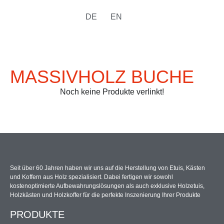
DE
EN
MASSIVHOLZ BUCHE
Noch keine Produkte verlinkt!
Seit über 60 Jahren haben wir uns auf die Herstellung von Etuis, Kästen
und Koffern aus Holz spezialisiert. Dabei fertigen wir sowohl
kostenoptimierte Aufbewahrungslösungen als auch exklusive Holzetuis,
Holzkästen und Holzkoffer für die perfekte Inszenierung Ihrer Produkte
PRODUKTE