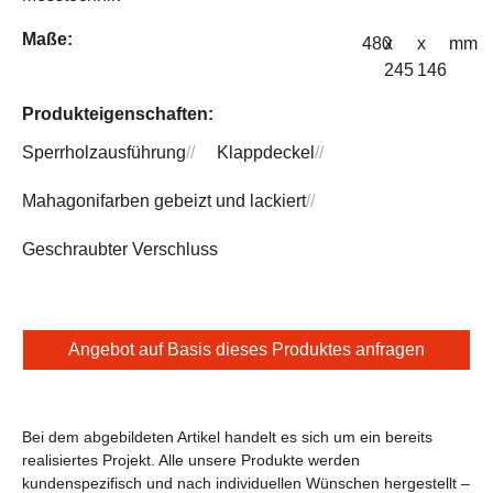
Maße:
480
x
x
mm
245
146
Produkteigenschaften:
Sperrholzausführung
//
Klappdeckel
//
Mahagonifarben gebeizt und lackiert
//
Geschraubter Verschluss
Angebot auf Basis dieses Produktes anfragen
Bei dem abgebildeten Artikel handelt es sich um ein bereits
realisiertes Projekt. Alle unsere Produkte werden
kundenspezifisch und nach individuellen Wünschen hergestellt –