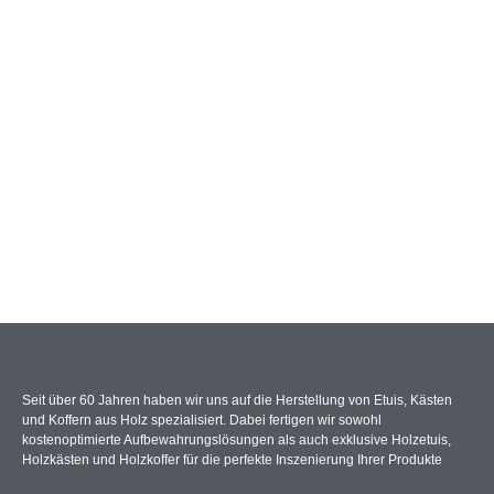
Seit über 60 Jahren haben wir uns auf die Herstellung von Etuis, Kästen
und Koffern aus Holz spezialisiert. Dabei fertigen wir sowohl
kostenoptimierte Aufbewahrungslösungen als auch exklusive Holzetuis,
Holzkästen und Holzkoffer für die perfekte Inszenierung Ihrer Produkte